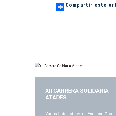
Compartir este ar
P
XII CARRERA SOLIDARIA
ATADES
L PFV
do el cierre
Varios trabajadores de Enerland Group