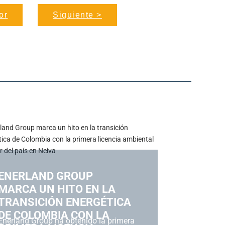
or
Siguiente >
ENERLAND GROUP
ENERLA
MARCA UN HITO EN LA
REFUERZ
TRANSICIÓN ENERGÉTICA
COMPROM
DE COLOMBIA CON LA
TRANSIC
Enerland Group ha obtenido la primera
Enerland Gro