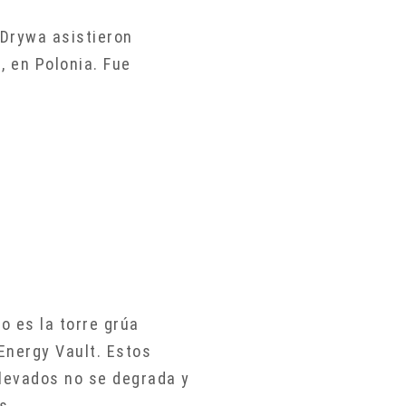
 Drywa asistieron
, en Polonia. Fue
o es la torre grúa
Energy Vault. Estos
levados no se degrada y
os