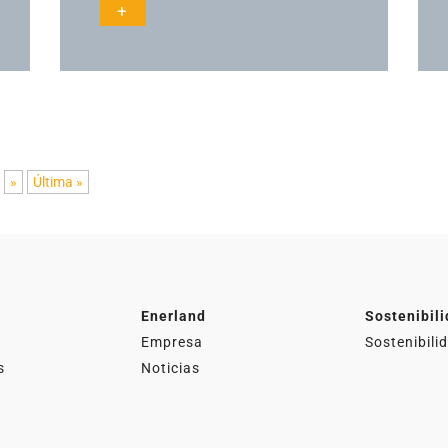
+
»
Última »
Enerland
Sostenibil
Empresa
Sostenibili
s
Noticias