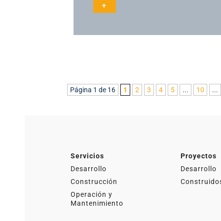
+
Página 1 de 16
1
2
3
4
5
...
10
...
Servicios
Proyectos
Desarrollo
Desarrollo
Construcción
Construido
Operación y
Mantenimiento