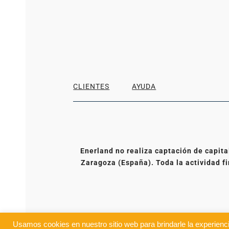
CLIENTES
AYUDA
Enerland no realiza captación de capita
Zaragoza (España). Toda la actividad fi
Usamos cookies en nuestro sitio web para brindarle la experienci