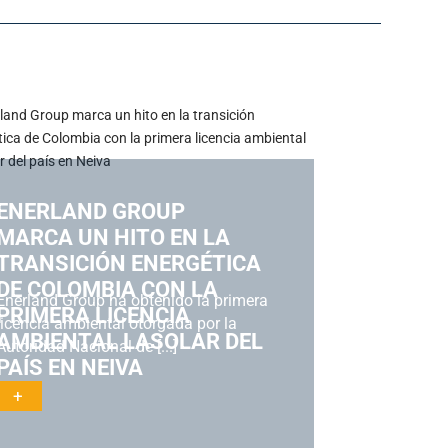
ENERLAND GROUP
ENERLA
MARCA UN HITO EN LA
REFUERZ
TRANSICIÓN ENERGÉTICA
COMPROM
DE COLOMBIA CON LA
TRANSIC
Enerland Group ha obtenido la primera
Enerland Gro
PRIMERA LICENCIA
EN ENER
licencia ambiental otorgada por la
Energyear Ca
AMBIENTAL LASOLAR DEL
CENTROA
Autoridad Nacional de [...]
2026, dos de l
PAÍS EN NEIVA
+
+