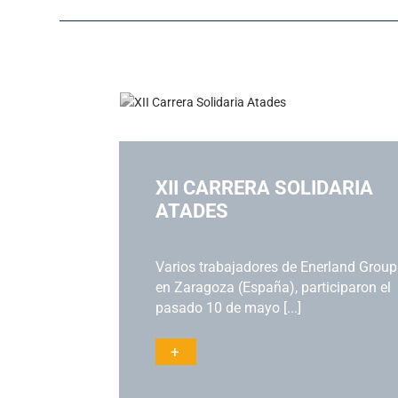
P
XII CARRERA SOLIDARIA
ATADES
L PFV
do el cierre
Varios trabajadores de Enerland Group
o una
en Zaragoza (España), participaron el
pasado 10 de mayo [...]
+