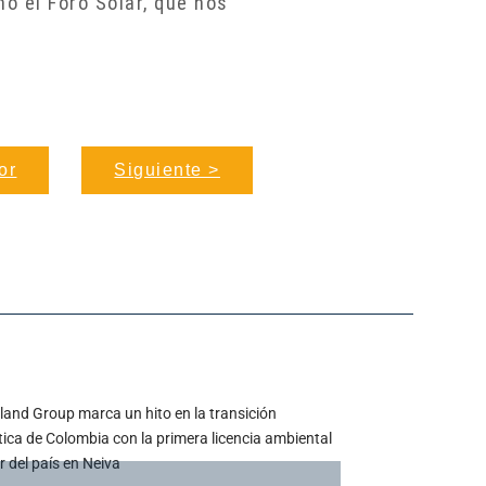
o el Foro Solar, que nos
or
Siguiente >