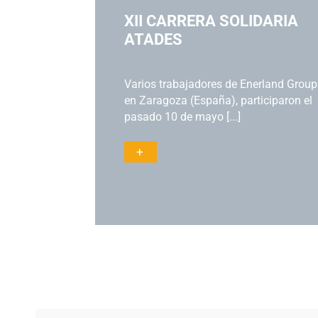
P
XII CARRERA SOLIDARIA
ATADES
L PFV
do el cierre
Varios trabajadores de Enerland Group
o una
en Zaragoza (España), participaron el
pasado 10 de mayo [...]
+
Actualidad