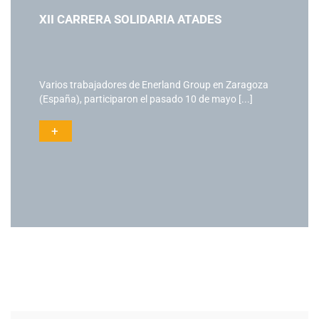
V TORNEO DE PÁDEL ENERLAND
El pasado 16 de mayo, Enerland Group celebró en
Pádel Zaragoza la quinta edición [...]
+
Actualidad
Ac